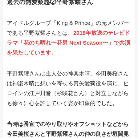
過去の熱愛疑惑②平野紫耀さん
アイドルグループ「King & Prince」の元メンバー
である平野紫耀さんとは、
2018年放送のテレビド
ラマ「花のち晴れ〜花男 Next Season〜」で共演
を果たしています。
平野紫耀さんは主人公の神楽木晴、今田美桜さん
は神楽木晴に想いを寄せる真矢愛莉役を演じ、ヒ
ロインの江戸川音（杉咲花さん）と対立しながら
も徐々に心を許していく姿が印象的でした。
当時は番宣でのやり取りやオフショットなどから
今田美桜さんと平野紫耀さんの仲の良さが垣間見