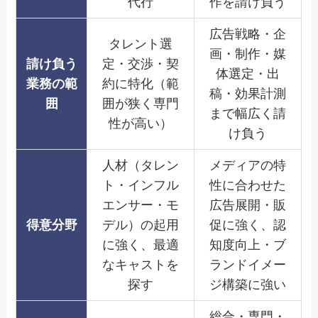
代行
作を請け負う
広告戦略・企
タレント選
画・制作・媒
請け負う
定・交渉・契
体選定・出
業務の範
約に特化（範
稿・効果計測
囲
囲が狭く専門
まで幅広く請
性が高い）
け負う
人材（タレン
メディアの特
ト・インフル
性に合わせた
エンサー・モ
広告展開・販
得意分野
デル）の起用
促に強く、認
に強く、最適
知度向上・ブ
なキャストを
ランドイメー
探す
ジ構築に強い
総合・専門・