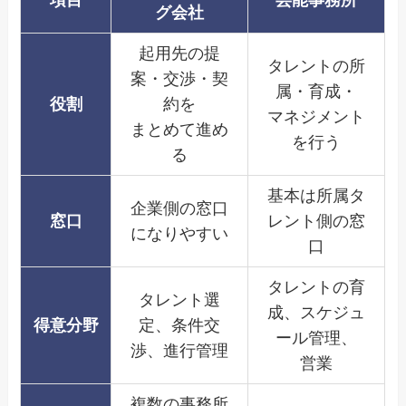
項目
芸能事務所
グ会社
起用先の提
タレントの所
案・交渉・契
属・育成・
役割
約を
マネジメント
まとめて進め
を行う
る
基本は所属タ
企業側の窓口
窓口
レント側の窓
になりやすい
口
タレントの育
タレント選
成、スケジュ
得意分野
定、条件交
ール管理、
渉、進行管理
営業
複数の事務所