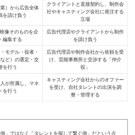
クライアントと直接契約し、制作会
企業）から広告全体
社やキャスティング会社に発注する
稿を請け負う
立場
どの映像そのものを企
広告代理店やクライアントから制作
・編集する
を請け負う
ト・モデル・役者・
広告代理店や制作会社から依頼を受
ーなど）の選定・交
け、芸能事務所と交渉する「仲介
整を行う
役」
キャスティング会社からのオファー
本人が所属し、マネ
を受け、自社タレントの出演を調
トを行う
整・管理する
る側」ではなく「タレントを探して繋ぐ側」だという点