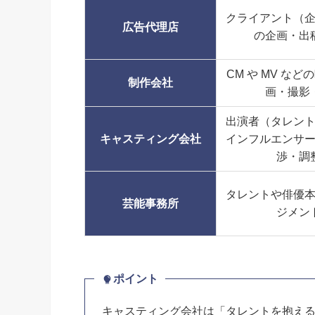
クライアント（
広告代理店
の企画・出
CM や MV な
制作会社
画・撮影
出演者（タレン
キャスティング会社
インフルエンサ
渉・調
タレントや俳優
芸能事務所
ジメン
ポイント
キャスティング会社は「タレントを抱え