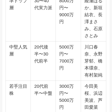
準トップ
30〜40
8000万
綾瀬はる
層
代実力派
円〜
か、新垣
9000万
結衣、長
円
澤まさ
み、石原
さとみ
中堅人気
20代後
5000万
川口春
層
半〜30
円〜
奈、永野
代前半
7000万
芽郁、橋
円
本環奈、
有村架純
若手注目
20代前
3000万
今田美
株
半〜中盤
円〜
桜、浜辺
5000万
美波、芦
円
田愛菜