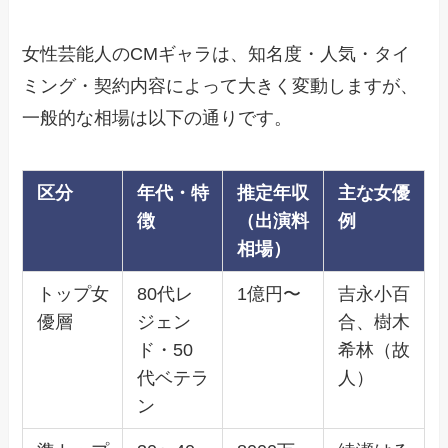
女性芸能人のCMギャラは、知名度・人気・タイ
ミング・契約内容によって大きく変動しますが、
一般的な相場は以下の通りです。
区分
年代・特
推定年収
主な女優
徴
（出演料
例
相場）
トップ女
80代レ
1億円〜
吉永小百
優層
ジェン
合、樹木
ド・50
希林（故
代ベテラ
人）
ン