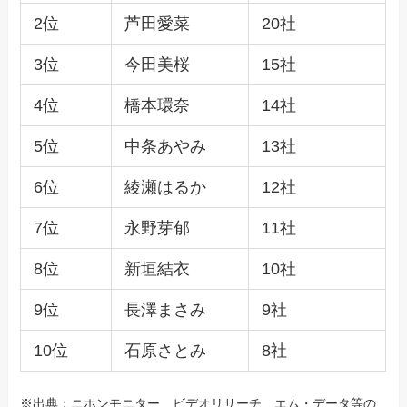
2位
芦田愛菜
20社
3位
今田美桜
15社
4位
橋本環奈
14社
5位
中条あやみ
13社
6位
綾瀬はるか
12社
7位
永野芽郁
11社
8位
新垣結衣
10社
9位
長澤まさみ
9社
10位
石原さとみ
8社
※出典：ニホンモニター、ビデオリサーチ、エム・データ等の