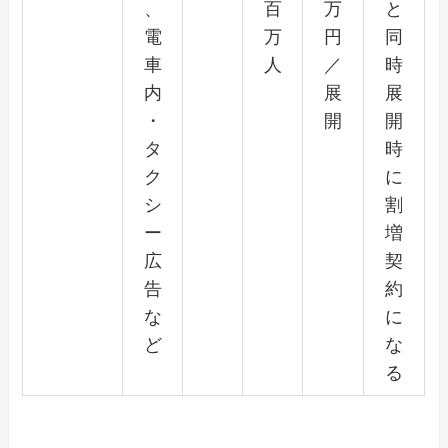
、
百
万
と
電
万
円
同
車
人
／
時
内
展
展
・
開
開
タ
時
ク
に
シ
割
ー
増
広
契
告
約
な
に
ど
な
る