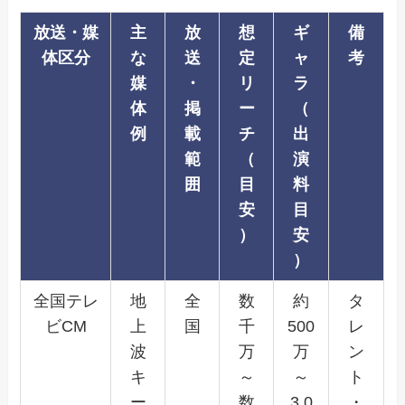
放送・媒
主
放
想
ギ
備
体区分
な
送
定
ャ
考
媒
・
リ
ラ
体
掲
ー
（
例
載
チ
出
範
（
演
囲
目
料
安
目
）
安
）
全国テレ
地
全
数
約
タ
ビCM
上
国
千
500
レ
波
万
万
ン
キ
～
～
ト
ー
数
3,0
・