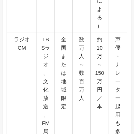
に
よ
る
）
ラジオ
TB
全
数
約
声
CM
Sラ
国
万
10
優
ジ
ま
人
万
・
オ
た
～
～
ナ
、
は
数
150
レ
文
地
百
万
ー
化
域
万
円
タ
放
限
人
／
ー
送
定
本
起
、
用
FM
も
局
多