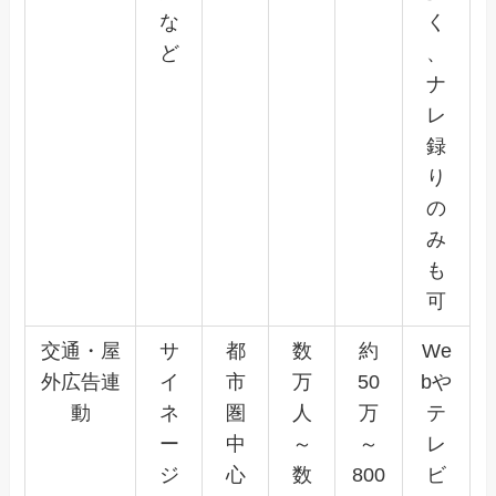
な
く
ど
、
ナ
レ
録
り
の
み
も
可
交通・屋
サ
都
数
約
We
外広告連
イ
市
万
50
bや
動
ネ
圏
人
万
テ
ー
中
～
～
レ
ジ
心
数
800
ビ