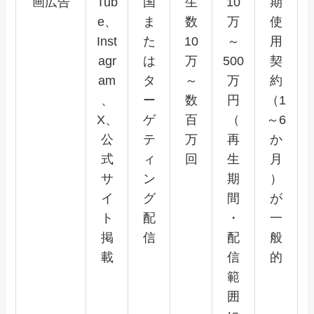
画広告
Tub
国
生
10
期
e、
ま
数
万
使
Inst
た
10
～
用
agr
は
万
500
契
am
タ
～
万
約
、
ー
数
円
（1
X、
ゲ
百
（
～6
公
テ
万
再
か
式
ィ
回
生
月
サ
ン
期
）
イ
グ
間
が
ト
配
・
一
掲
信
配
般
載
信
的
範
囲