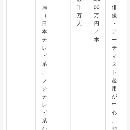
局
千
00
俳
（
万
万
優
日
人
円
・
本
／
ア
テ
本
ー
レ
テ
ビ
ィ
系
ス
、
ト
フ
起
ジ
用
テ
が
レ
中
ビ
心
系
、
な
契