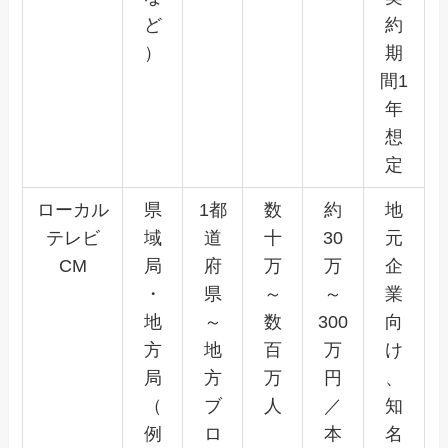
ど
約
）
期
間1
年
想
定
ローカル
県
1都
数
約
地
テレビ
域
道
十
30
元
CM
局
府
万
万
企
・
県
～
～
業
地
～
数
300
向
方
地
百
万
け
局
方
万
円
、
（
ブ
人
／
知
例
ロ
本
名