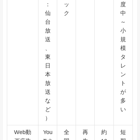
：
ッ
度
仙
ク
中
台
～
放
小
送
規
、
模
東
タ
日
レ
本
ン
放
ト
送
が
な
多
ど
い
）
Web動
You
全
再
約
短