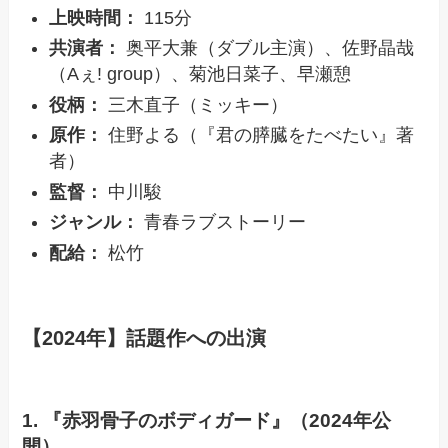
上映時間：
115分
共演者：
奥平大兼（ダブル主演）、佐野晶哉
（Aぇ! group）、菊池日菜子、早瀬憩
役柄：
三木直子（ミッキー）
原作：
住野よる（『君の膵臓をたべたい』著
者）
監督：
中川駿
ジャンル：
青春ラブストーリー
配給：
松竹
【2024年】話題作への出演
1. 『赤羽骨子のボディガード』（2024年公
開）