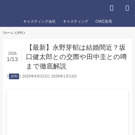
キャスティング会社
キャスティング
CM広告塔
ホーム
評判
【最新】永野芽郁は結婚間近？坂
2026
口健太郎との交際や田中圭との噂
1/13
まで徹底解説
2025年9月22日
2026年1月13日
評判