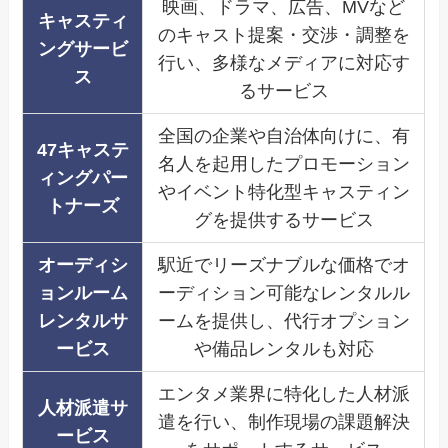
映画、ドラマ、広告、MVなど
キャスティ
のキャスト提案・交渉・調整を
ングサービ
行い、多様なメディアに対応す
ス
るサービス
全国の企業や自治体向けに、有
47キャステ
名人を起用したプロモーション
ィングパー
やイベント特化型キャスティン
トナーズ
グを提供するサービス
オーディシ
駅近でリーズナブルな価格でオ
ョンルーム
ーディション可能なレンタルル
レンタルサ
ームを提供し、代行オプション
ービス
や備品レンタルも対応
エンタメ業界に特化した人材派
人材派遣サ
遣を行い、制作現場の課題解決
ービス