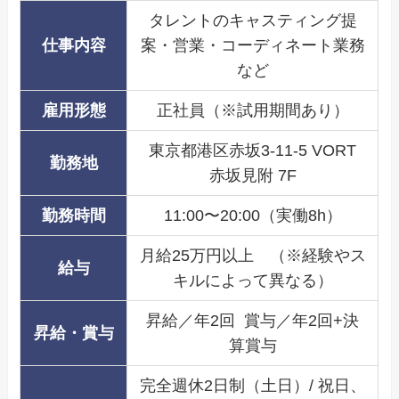
タレントのキャスティング提
仕事内容
案・営業・コーディネート業務
など
雇用形態
正社員（※試用期間あり）
東京都港区赤坂3-11-5 VORT
勤務地
赤坂見附 7F
勤務時間
11:00〜20:00（実働8h）
月給25万円以上 （※経験やス
給与
キルによって異なる）
昇給／年2回 賞与／年2回+決
昇給・賞与
算賞与
完全週休2日制（土日）/ 祝日、