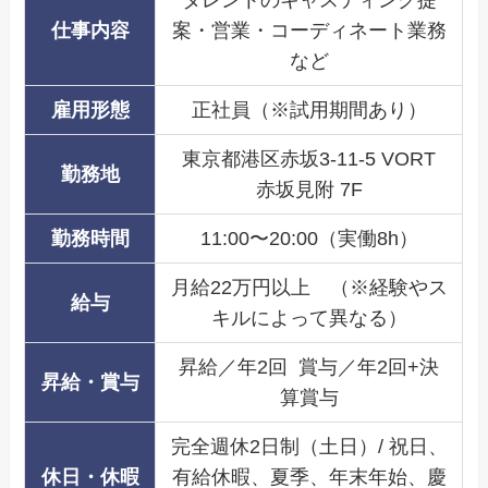
タレントのキャスティング提
仕事内容
案・営業・コーディネート業務
など
雇用形態
正社員（※試用期間あり）
東京都港区赤坂3-11-5 VORT
勤務地
赤坂見附 7F
勤務時間
11:00〜20:00（実働8h）
月給22万円以上 （※経験やス
給与
キルによって異なる）
昇給／年2回 賞与／年2回+決
昇給・賞与
算賞与
完全週休2日制（土日）/ 祝日、
休日・休暇
有給休暇、夏季、年末年始、慶